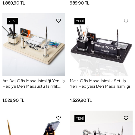
1.889,90
TL
989,90
TL
YENI
YENI
Art Bej Ofis Masa İsimliği Yeni İş
Meis Ofis Masa İsimlik Seti İş
Hediye Deri Masaüstü İsimlik
Yeri Hediyesi Deri Masa İsimliği
Seti
1.529,90
TL
1.529,90
TL
YENI