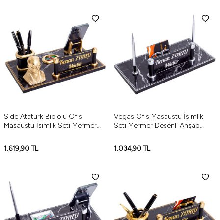
Side Atatürk Biblolu Ofis
Vegas Ofis Masaüstü İsimlik
Masaüstü İsimlik Seti Mermer
Seti Mermer Desenli Ahşap
Desenli Ahşap Masa İsimliği
Masa İsimliği Yeni İş Hediyesi
Gümüş
1.619,90
TL
1.034,90
TL