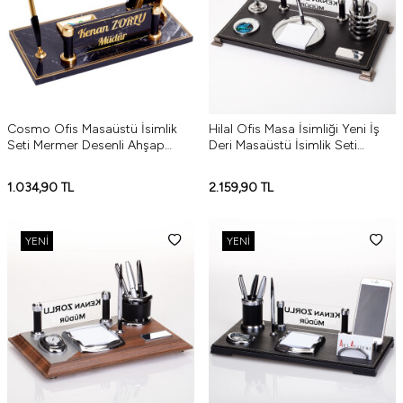
Cosmo Ofis Masaüstü İsimlik
Hilal Ofis Masa İsimliği Yeni İş
Seti Mermer Desenli Ahşap
Deri Masaüstü İsimlik Seti
Masa İsimliği Yeni İş Hediyesi
Hediye
1.034,90
TL
2.159,90
TL
YENI
YENI