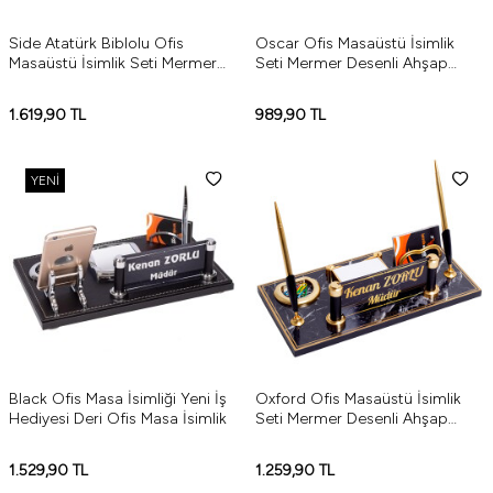
Side Atatürk Biblolu Ofis
Oscar Ofis Masaüstü İsimlik
Masaüstü İsimlik Seti Mermer
Seti Mermer Desenli Ahşap
Desenli Ahşap Masa İsimliği -
Masa İsimliği Yeni İş Hediyesi
Gümüş
1.619,90
TL
989,90
TL
YENI
Black Ofis Masa İsimliği Yeni İş
Oxford Ofis Masaüstü İsimlik
Hediyesi Deri Ofis Masa İsimlik
Seti Mermer Desenli Ahşap
Masa İsimliği Yeni İş Hediyesi
1.529,90
TL
1.259,90
TL