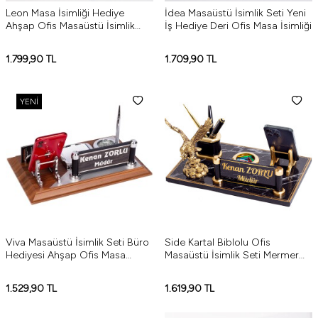
Leon Masa İsimliği Hediye
İdea Masaüstü İsimlik Seti Yeni
Ahşap Ofis Masaüstü İsimlik
İş Hediye Deri Ofis Masa İsimliği
Seti
1.799,90
TL
1.709,90
TL
YENI
Viva Masaüstü İsimlik Seti Büro
Side Kartal Biblolu Ofis
Hediyesi Ahşap Ofis Masa
Masaüstü İsimlik Seti Mermer
İsimliği
Desenli Ahşap Masa İsimliği
1.529,90
TL
1.619,90
TL