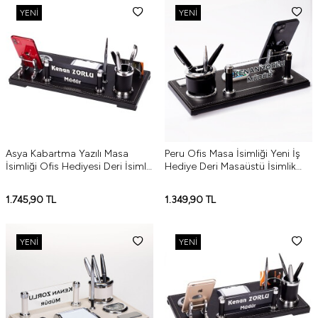
YENI
YENI
Asya Kabartma Yazılı Masa
Peru Ofis Masa İsimliği Yeni İş
İsimliği Ofis Hediyesi Deri İsimlik
Hediye Deri Masaüstü İsimlik
Seti
Seti
1.745,90
TL
1.349,90
TL
YENI
YENI