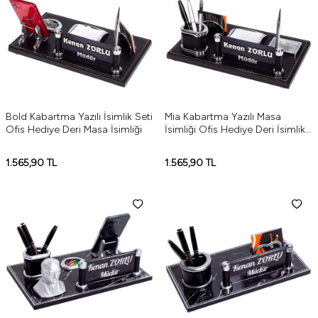
Bold Kabartma Yazılı İsimlik Seti
Mia Kabartma Yazılı Masa
Ofis Hediye Deri Masa İsimliği
İsimliği Ofis Hediye Deri İsimlik
Seti
1.565,90
TL
1.565,90
TL