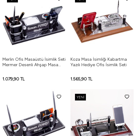
Merlin Ofis Masaüstü İsimlik Seti
Koza Masa İsimliği Kabartma
Mermer Desenli Ahşap Masa
Yazılı Hediye Ofis İsimlik Seti
İsimliği Gümüş Yeni İş Hediyesi
1.079,90
TL
1.565,90
TL
YENI