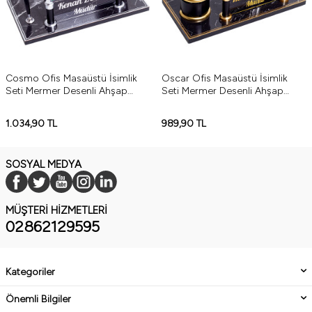
Cosmo Ofis Masaüstü İsimlik
Oscar Ofis Masaüstü İsimlik
Seti Mermer Desenli Ahşap
Seti Mermer Desenli Ahşap
Masa İsimliği Gümüş Yeni İş
Masa İsimliği Yeni İş Hediyesi
Hediyesi
Gold
1.034,90
TL
989,90
TL
SOSYAL MEDYA
MÜŞTERI HIZMETLERI
02862129595
Kategoriler
Önemli Bilgiler