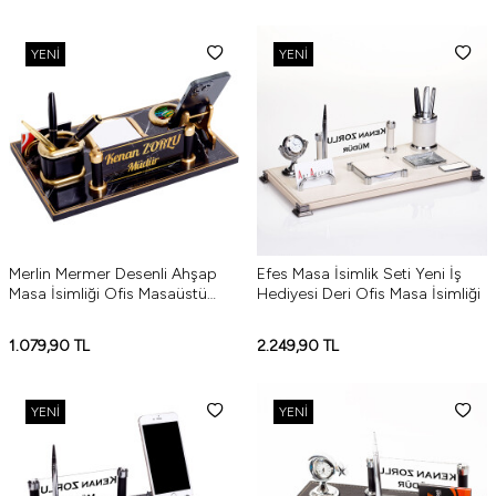
YENI
YENI
Merlin Mermer Desenli Ahşap
Efes Masa İsimlik Seti Yeni İş
Masa İsimliği Ofis Masaüstü
Hediyesi Deri Ofis Masa İsimliği
İsimlik Seti Hediye
1.079,90
TL
2.249,90
TL
YENI
YENI