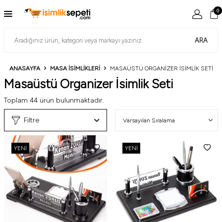
0
ARA
ANASAYFA
MASA İSIMLIKLERI
MASAÜSTÜ ORGANIZER İSIMLIK SETI
Masaüstü Organizer İsimlik Seti
Toplam
44
ürün bulunmaktadır.
Filtre
YENI
YENI