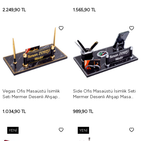
İsimliği
2.249,90
TL
1.565,90
TL
Vegas Ofis Masaüstü İsimlik
Side Ofis Masaüstü İsimlik Seti
Seti Mermer Desenli Ahşap
Mermer Desenli Ahşap Masa
Masa İsimliği Yeni İş Hediyesi
İsimliği Gümüş Yeni İş Hediyesi
1.034,90
TL
989,90
TL
YENI
YENI