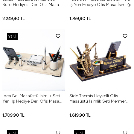
Büro Hediyesi Deri Ofis Masa
İş Yeri Hediye Ofis Masa İsimliği
İsimliği
2.249,90
TL
1.799,90
TL
YENI
İdea Bej Masaüstü İsimlik Seti
Side Themis Heykelli Ofis
Yeni İş Hediye Deri Ofis Masa
Masaüstü İsimlik Seti Mermer
İsimliği
Desenli Ahşap Masa İsimliği
1.709,90
TL
1.619,90
TL
YENI
YENI