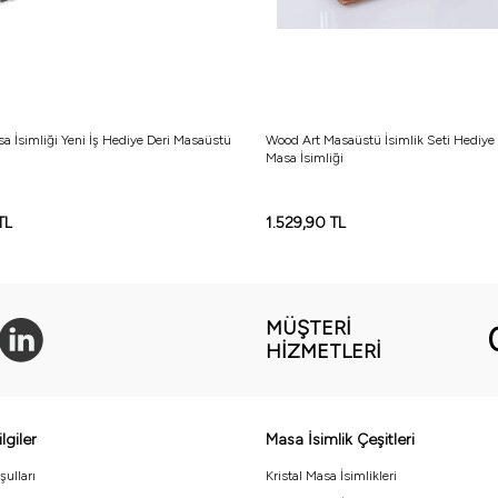
sa İsimliği Yeni İş Hediye Deri Masaüstü
Wood Art Masaüstü İsimlik Seti Hediye
Masa İsimliği
TL
1.529,90
TL
MÜŞTERI
HIZMETLERI
lgiler
Masa İsimlik Çeşitleri
şulları
Kristal Masa İsimlikleri