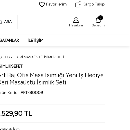
Favorilerim
Kargo Takip
0
ARA
Hesabım
Sepetim
SATANLAR
İLETIŞIM
 İŞ HEDIYE DERI MASAÜSTÜ İSIMLIK SETI
SIMLIKSEPETI
rt Bej Ofis Masa İsimliği Yeni İş Hediye
Deri Masaüstü İsimlik Seti
rün Kodu :
ART-8000B
1.529,90
TL
azılacak İsim