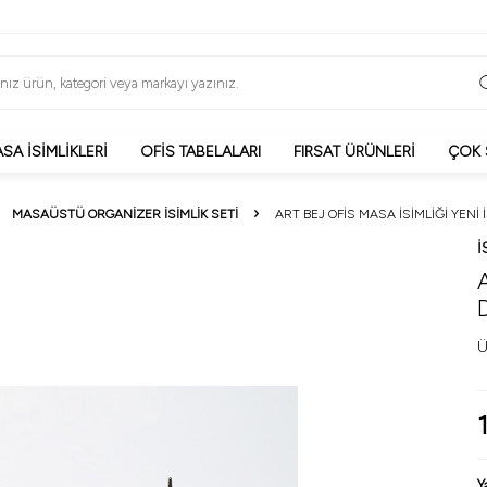
SA İSIMLIKLERI
OFIS TABELALARI
FIRSAT ÜRÜNLERI
ÇOK 
MASAÜSTÜ ORGANIZER İSIMLIK SETI
ART BEJ OFIS MASA İSIMLIĞI YENI
I
A
Ü
Y