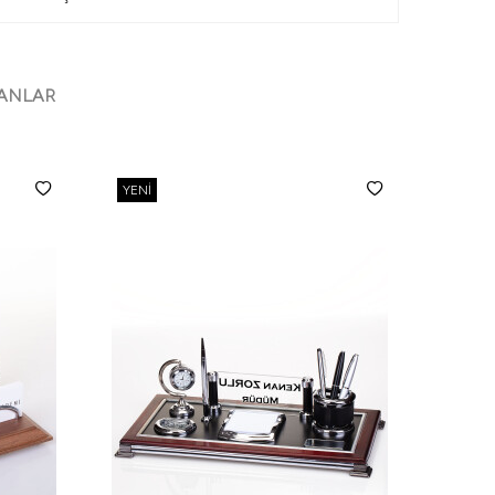
Gümüş Rengi Kartvizitlik
Gümüş notluk
Kalemlik
Ataçlık
ANLAR
YENI
YENI