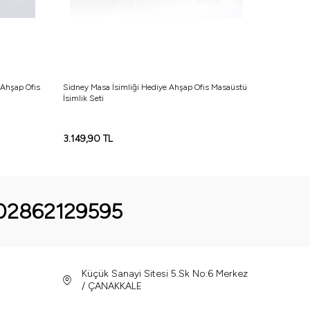
 Ahşap Ofis
Sidney Masa İsimliği Hediye Ahşap Ofis Masaüstü
Merlin Mer
İsimlik Seti
Masaüstü İ
3.149,90
TL
1.079,90
02862129595
Küçük Sanayi Sitesi 5.Sk No:6 Merkez
/ ÇANAKKALE