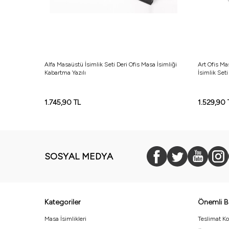
ediye Ofis
Alfa Masaüstü İsimlik Seti Deri Ofis Masa İsimliği
Art Ofis Ma
Kabartma Yazılı
İsimlik Seti
1.745,90
TL
1.529,90
SOSYAL MEDYA
Kategoriler
Önemli Bi
Masa İsimlikleri
Teslimat Ko