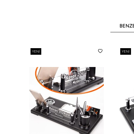
BENZ
YENI
YENI