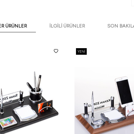
ER ÜRÜNLER
İLGILI ÜRÜNLER
SON BAKIL
YENI