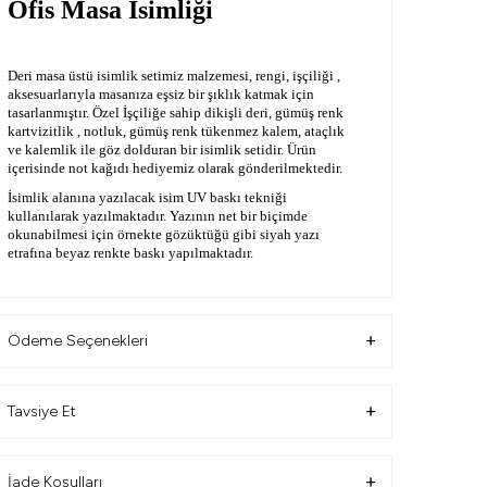
Ofis Masa İsimliği
Deri masa üstü isimlik setimiz malzemesi, rengi, işçiliği ,
aksesuarlarıyla masanıza eşsiz bir şıklık katmak için
tasarlanmıştır. Özel İşçiliğe sahip dikişli deri, gümüş renk
kartvizitlik , notluk, gümüş renk tükenmez kalem, ataçlık
ve kalemlik ile göz dolduran bir isimlik setidir. Ürün
içerisinde not kağıdı hediyemiz olarak gönderilmektedir.
İsimlik alanına yazılacak isim UV baskı tekniği
kullanılarak yazılmaktadır. Yazının net bir biçimde
okunabilmesi için örnekte gözüktüğü gibi siyah yazı
etrafına beyaz renkte baskı yapılmaktadır.
Ürün Genel Özellikleri
Ödeme Seçenekleri
Ürün Ebatı : 32cm x 20cm
Ürün Hammadde : Deri
Yazı Tipi : Uv Baskılı
Tavsiye Et
Ürün Üzerinde Yer Alan Aksesuarlar
1 Adet Gümüş Rengi Kalem
İsimlik Alanı
İade Koşulları