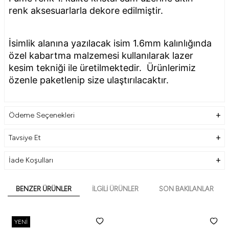
renk aksesuarlarla dekore edilmiştir.
İsimlik alanına yazılacak isim 1.6mm kalınlığında
özel kabartma malzemesi kullanılarak lazer
kesim tekniği ile üretilmektedir. Ürünlerimiz
özenle paketlenip size ulaştırılacaktır.
Ürün Genel Özellikleri
Ödeme Seçenekleri
Tavsiye Et
Ürün Ebatı : 24cm x 12cm
Ürün Hammadde : Kristal
İade Koşulları
Yazı Tipi : Kabartma Yazılı
Ürün Üzerinde Yer Alan Aksesuarlar
BENZER ÜRÜNLER
İLGILI ÜRÜNLER
SON BAKILANLAR
1 Adet Altın Renk Kalem
YENI
1 Adet Altın Renk Geçme Saat