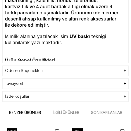
masa isimliği, kalemlik, notluk, telefonluk,
kartvizitlik ve 4 adet bardak altlığı olmak üzere 9
farklı parçadan oluşmaktadır. Ürünümüzde mermer
desenli ahşap kullanılmış ve altın renk aksesuarlar
ile dekore edilmiştir.
İsimlik alanına yazılacak isim
UV baskı
tekniği
kullanılarak yazılmaktadır.
Ürün Genel Özellikleri
Ödeme Seçenekleri
Ürün Ebatı : 32cm x 11cm - 11cm x 11cm - 11cm x
Tavsiye Et
11cm
Ürün Hammadde : Ahşap
Yazı Tipi : Uv Baskılı
İade Koşulları
Ürün Üzerinde Yer Alan Aksesuarlar
BENZER ÜRÜNLER
İLGILI ÜRÜNLER
SON BAKILANLAR
Altın Renk Soketli Kalem
Memer Desenli Ahşap İsimlik Alanı