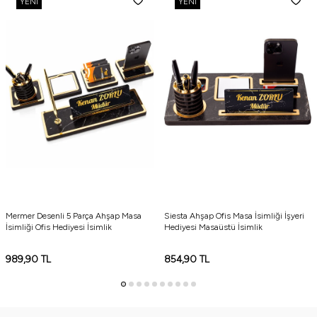
YENI
YENI
Memer Desenli Ahşap Kalemlik
Memer Desenli Ahşap Kartvizitlik
Memer Desenli Ahşap Üzerinde Atatürk Heykeli
Memer Desenli Ahşap Not Kağıtlık
Memer Desenli Ahşap 4 Adet Bardak Altlığı
Mermer Desenli 5 Parça Ahşap Masa
Siesta Ahşap Ofis Masa İsimliği İşyeri
İsimliği Ofis Hediyesi İsimlik
Hediyesi Masaüstü İsimlik
989,90
TL
854,90
TL