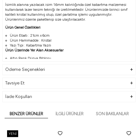
İsimlik alanına yazılacak isim 1.6mm kalınlığında özel kabartma malzemesi
kullanılarak lazer kesim tekniği ile üretilmektedir. Ürünlerimizde birinci sınıf
kaliteli kristal kullanılmış olup, özel parlatma işlemi uygulanmıştır.
Ürünlerimiz özenle paketlenip size ulaştırılacaktır.
Ürün Genel Özellikleri
Ürün Ebatı : 21cm x 6cm
Ürün Hammadde : Kristal
Yazı Tipi : Kabartma Yazılı
Ürün Üzerinde Yer Alan Aksesuarlar
Altın Renk Dünya Biblosu
Ödeme Seçenekleri
Tavsiye Et
İade Koşulları
BENZER ÜRÜNLER
İLGILI ÜRÜNLER
SON BAKILANLAR
YENI