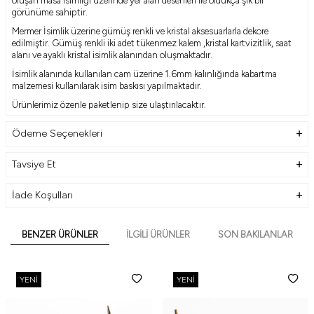
görünüme sahiptir.
Mermer İsimlik üzerine gümüş renkli ve kristal aksesuarlarla dekore
edilmiştir. Gümüş renkli iki adet tükenmez kalem ,kristal kartvizitlik, saat
alanı ve ayaklı kristal isimlik alanından oluşmaktadır.
İsimlik alanında kullanılan cam üzerine 1.6mm kalınlığında kabartma
malzemesi kullanılarak isim baskısı yapılmaktadır.
Ürünlerimiz özenle paketlenip size ulaştırılacaktır.
Ödeme Seçenekleri
Ürün Genel Özellikleri
Ürün Ebatı : 29cm x 16cm
Tavsiye Et
Ürün Hammadde : Kristal & Mermer
Yazı Tipi : Kabartma Yazılı
İade Koşulları
Ürün Üzerinde Yer Alan Aksesuarlar
BENZER ÜRÜNLER
2 Adet Tükenmez Kalem
İLGILI ÜRÜNLER
SON BAKILANLAR
Kristal Kartvizitlik Alanı
Kristal Saatlik ve Gümüş Renk Saat
Kristal isimlik Alanı
YENI
YENI