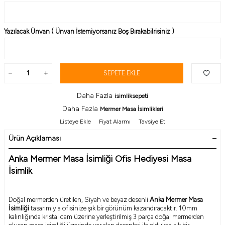
Yazılacak Ünvan ( Ünvan İstemiyorsanız Boş Bırakabilrisiniz )
SEPETE EKLE
Daha Fazla
isimliksepeti
Daha Fazla
Mermer Masa İsimlikleri
Listeye Ekle
Fiyat Alarmı
Tavsiye Et
Ürün Açıklaması
Anka Mermer Masa İsimliği Ofis Hediyesi Masa
İsimlik
Doğal mermerden üretilen, Siyah ve beyaz desenli
Anka Mermer Masa
İsimliği
tasarımıyla ofisinize şık bir görünüm kazandıracaktır. 10mm
kalınlığında kristal cam üzerine yerleştirilmiş 3 parça doğal mermerden
oluşan masa isimliği üzerinde yer alan desenleri ile oldukça şık bir