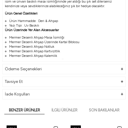
isim ve ünvan baskılı masa isimliğininde yer aldığı bu şık set dilerseniz
kendinize veya sevdiklerinize alabileceğiniz şık bir hediye olacaktır.
Ürün Genel Özellikleri
Ürün Hammadde : Deri & Ahşap
Yazı Tipi : Uv Baskılı
Ürün Üzerinde Yer Alan Aksesuarlar
Mermer Desenli Ahşap Masa İsimliği
Mermer Desenli Ahşap Üzerinde Kartal Biblosu
Mermer Desenli Ahşap Notluk
Mermer Desenli Ahşap Kartvizitlik
Mermer Desenli Ahşap Kalemlik
Mermer Desenli 4 Adet Bardak Altlığı
35cm x 50cm Ebatında Deri Kapaklı Sümen
Ödeme Seçenekleri
Tavsiye Et
İade Koşulları
BENZER ÜRÜNLER
İLGILI ÜRÜNLER
SON BAKILANLAR